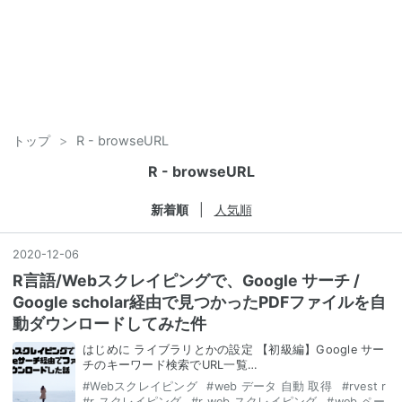
トップ
>
R - browseURL
R - browseURL
新着順
人気順
2020
-
12
-
06
R言語/Webスクレイピングで、Google サーチ /
Google scholar経由で見つかったPDFファイルを自
動ダウンロードしてみた件
はじめに ライブラリとかの設定 【初級編】Google サー
チのキーワード検索でURL一覧…
#
Webスクレイピング
#
web データ 自動 取得
#
rvest r
#
r スクレイピング
#
r web スクレイピング
#
web ペー