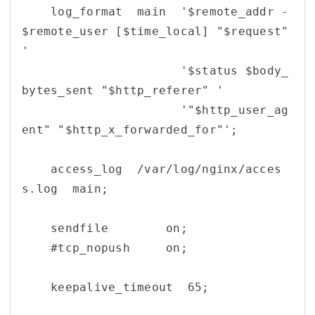
    log_format  main  '$remote_addr - 
$remote_user [$time_local] "$request" 
'

                      '$status $body_
bytes_sent "$http_referer" '

                      '"$http_user_ag
ent" "$http_x_forwarded_for"';

    access_log  /var/log/nginx/acces
s.log  main;

    sendfile        on;

    #tcp_nopush     on;

    keepalive_timeout  65;
