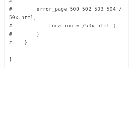
#

#        error_page 500 502 503 504 /
50x.html;

#            location = /50x.html {

#        }

#    }

}