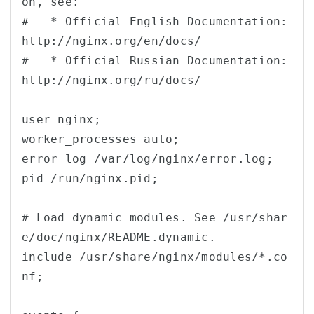
on, see:

#   * Official English Documentation: 
http://nginx.org/en/docs/

#   * Official Russian Documentation: 
http://nginx.org/ru/docs/

user nginx;

worker_processes auto;

error_log /var/log/nginx/error.log;

pid /run/nginx.pid;

# Load dynamic modules. See /usr/shar
e/doc/nginx/README.dynamic.

include /usr/share/nginx/modules/*.co
nf;
