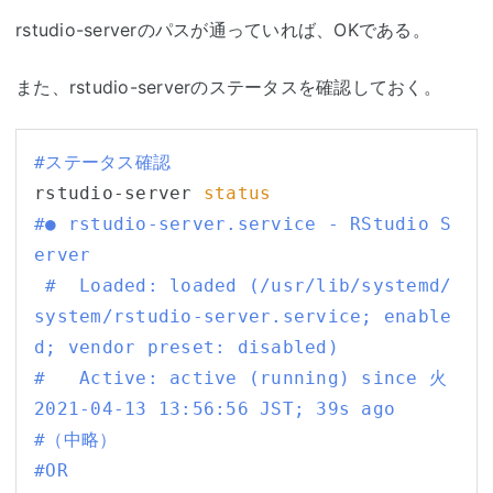
rstudio-serverのパスが通っていれば、OKである。
また、rstudio-serverのステータスを確認しておく。
#ステータス確認
rstudio-server 
status
#● rstudio-server.service - RStudio S
erver
#  Loaded: loaded (/usr/lib/systemd/
system/rstudio-server.service; enable
d; vendor preset: disabled)
#   Active: active (running) since 火 
2021-04-13 13:56:56 JST; 39s ago
#（中略）
#OR