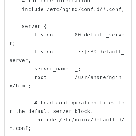
    # for more information.

    include /etc/nginx/conf.d/*.conf;

    server {

        listen       80 default_serve
r;

        listen       [::]:80 default_
server;

        server_name  _;

        root         /usr/share/ngin
x/html;

        # Load configuration files fo
r the default server block.

        include /etc/nginx/default.d/
*.conf;
