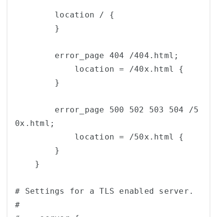
        location / {

        }

        error_page 404 /404.html;

            location = /40x.html {

        }

        error_page 500 502 503 504 /5
0x.html;

            location = /50x.html {

        }

    }

# Settings for a TLS enabled server.

#
