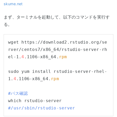
skume.net
まず、ターミナルを起動して、以下のコマンドを実行す
る。
wget https://download2.rstudio.org/se
rver/centos7/x86_64/rstudio-server-rh
el-1.
4
.1106-x86_64.
rpm
sudo yum install rstudio-server-rhel-
1.
4
.1106-x86_64.
rpm
#パス確認
#/usr/sbin/rstudio-server