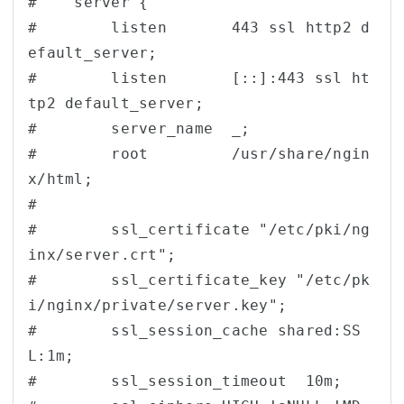
#    server {

#        listen       443 ssl http2 d
efault_server;

#        listen       [::]:443 ssl ht
tp2 default_server;

#        server_name  _;

#        root         /usr/share/ngin
x/html;

#

#        ssl_certificate "/etc/pki/ng
inx/server.crt";

#        ssl_certificate_key "/etc/pk
i/nginx/private/server.key";

#        ssl_session_cache shared:SS
L:1m;

#        ssl_session_timeout  10m;
